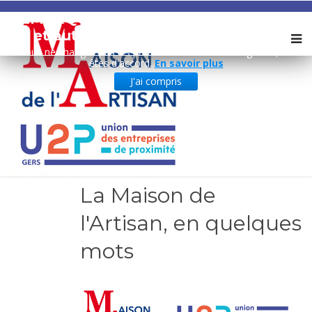
REMARQUE ! Ce site utilise des cookies
et autres technologies similaires.
Si vous ne changez pas les paramètres de votre navigateur, vous
êtes d'accord.
En savoir plus
J'ai compris
La Maison de
l'Artisan, en quelques
mots