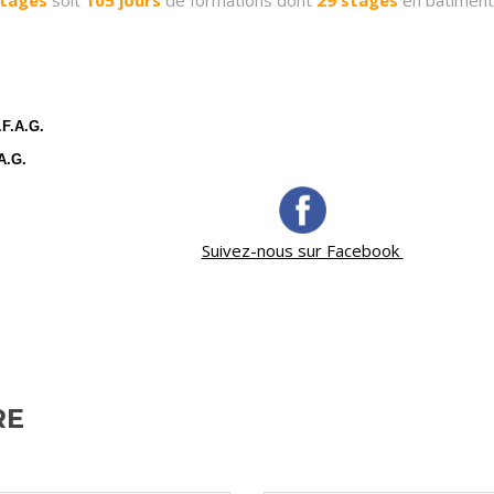
tages
soit
105
jours
de formations dont
29
stages
en bâtimen
.F.A.G.
A.G.
Suivez-nous sur Facebook
RE