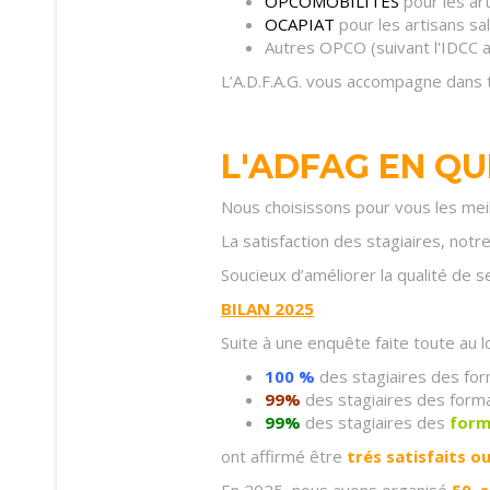
OPCOMOBILITES
pour les ar
OCAPIAT
pour les artisans sa
Autres OPCO (suivant l'IDCC a
L’A.D.F.A.G. vous accompagne dans t
L'ADFAG EN QU
Nous choisissons pour vous les meil
La satisfaction des stagiaires, notre 
Soucieux d’améliorer la qualité de s
BILAN 2025
Suite à une enquête faite toute au 
100 %
des stagiaires des fo
99%
des stagiaires des form
99%
des stagiaires des
form
ont affirmé être
trés satisfaits o