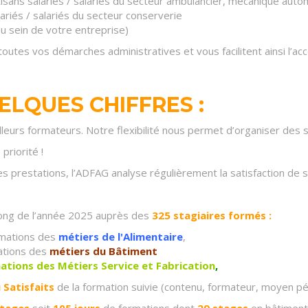
tisans salariés / salariés du secteur ambulancier, mécanique auto
lariés / salariés du secteur conserverie
u sein de votre entreprise)
outes vos démarches administratives et vous facilitent ainsi l’ac
ELQUES CHIFFRES :
leurs formateurs. Notre flexibilité nous permet d’organiser des 
priorité !
es prestations, l’ADFAG analyse régulièrement la satisfaction de s
long de l’année 2025 auprès des
325
stagiaires formés :
rmations des
métiers de l'Alimentaire
,
ations des
métiers du Bâtiment
ations des Métiers Service et Fabrication
,
u Satisfaits
de la formation suivie (contenu, formateur, moyen p