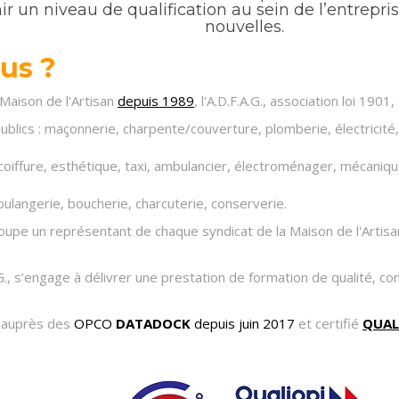
r un niveau de qualification au sein de l’entrepris
nouvelles.
us ?
 Maison de l'Artisan
depuis 1989
, l'A.D.F.A.G., association loi 1901
blics : maçonnerie, charpente/couverture, plomberie, électricité,
: coiffure, esthétique, taxi, ambulancier, électroménager, mécan
boulangerie, boucherie, charcuterie, conserverie.
roupe un représentant de chaque syndicat de la Maison de l'Artis
.G., s’engage à délivrer une prestation de formation de qualité,
cé auprès des
OPCO
DATADOCK
depuis juin 2017
et certifié
QUAL